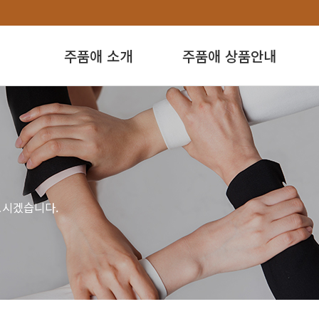
주품애 소개
주품애 상품안내
모시겠습니다.