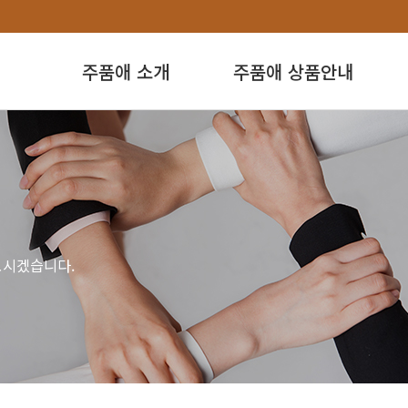
주품애 소개
주품애 상품안내
모시겠습니다.