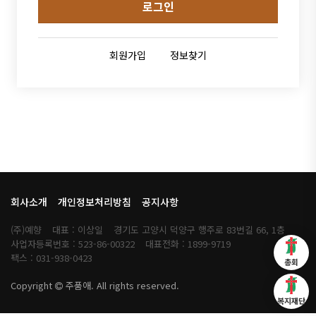
로그인
회원가입
정보찾기
회사소개
개인정보처리방침
공지사항
(주)예향
대표 : 이상일
경기도 고양시 덕양구 행주로 83번길 66, 1층
사업자등록번호 : 523-86-00322
대표전화 : 1899-9719
팩스 : 031-938-0423
총회
Copyright
주품애. All rights reserved.
복지재단