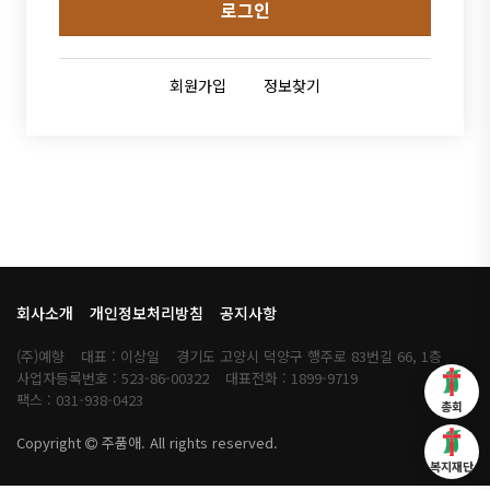
로그인
회원가입
정보찾기
회사소개
개인정보처리방침
공지사항
(주)예향
대표 : 이상일
경기도 고양시 덕양구 행주로 83번길 66, 1층
사업자등록번호 : 523-86-00322
대표전화 : 1899-9719
팩스 : 031-938-0423
총회
Copyright
주품애. All rights reserved.
복지재단