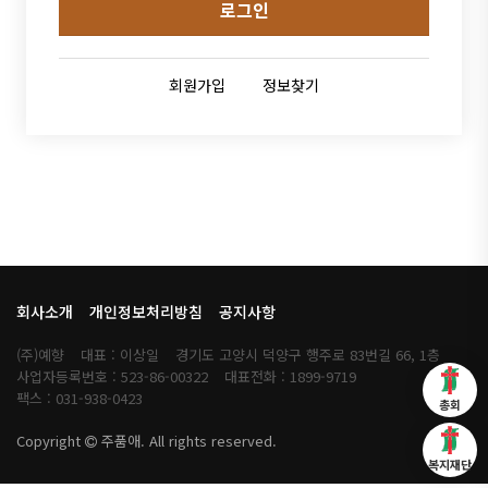
로그인
회원가입
정보찾기
회사소개
개인정보처리방침
공지사항
(주)예향
대표 : 이상일
경기도 고양시 덕양구 행주로 83번길 66, 1층
사업자등록번호 : 523-86-00322
대표전화 : 1899-9719
팩스 : 031-938-0423
총회
Copyright
주품애. All rights reserved.
복지재단