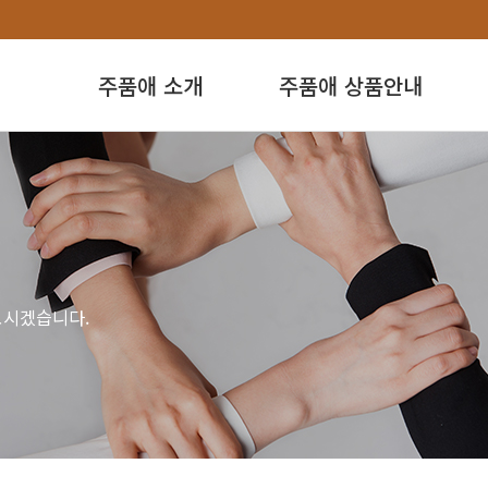
주품애 소개
주품애 상품안내
모시겠습니다.