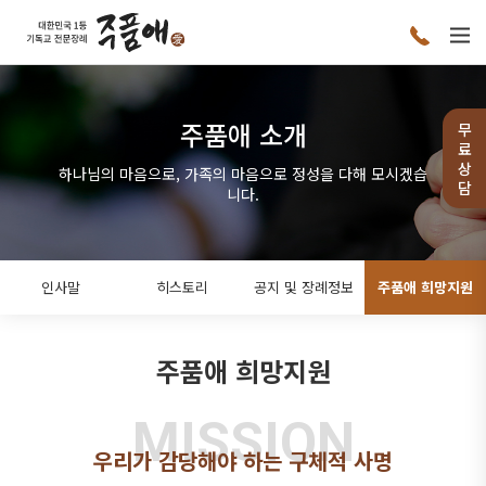
주품애 소개
무
료
상
하나님의 마음으로, 가족의 마음으로 정성을 다해 모시겠습
담
니다.
인사말
히스토리
공지 및 장례정보
주품애 희망지원
주품애 희망지원
우리가 감당해야 하는 구체적 사명