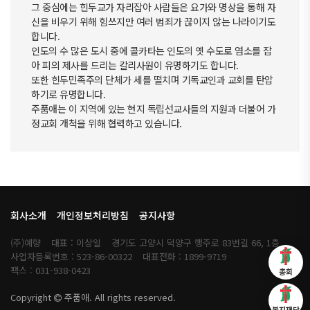
그 중심에는 힌두교가 자리잡아 사람들은 요가와 명상을 통해 자
신을 비우기 위해 힘쓰지만
여러 범죄가 끊이지 않는 나라이기도
합니다.
인도의 수 많은 도시 중에 콜카타는 인도의 옛 수도로 염소를 잡
아 피의 제사를 드리는 칼리사원이 유명하기도 합니다.
또한 힌두민족주의 단체가 세를 떨치며 기독교인과 교회를 탄압
하기로 유명합니다.
주품애는 이 지역에 있는 현지 독립선교사들의 지원과 더불어 가
정교회 개척을 위해 협력하고 있습니다.
회사소개
개인정보처리방침
공지사항
(주)예향
대표 : 이상일
경기도 고양시 덕양구 행주로 83번길 66, 1층
사업자등록번호 : 523-86-00322
대표전화 : 1899-9719
팩스 : 031-938-0423
총회
Copyright
주품애. All rights reserved.
복지재단