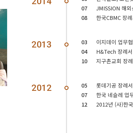
2014
07
JMISSION 
08
한국CBMC 장
03
이지데이 업무
2013
04
H&Tech 장례
10
지구촌교회 장례
05
롯데기공 장례서
2012
07
한국 네슬레 업
12
2012년 (사