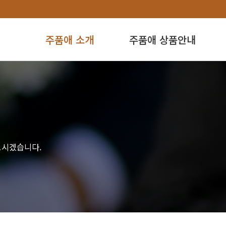
주품애 소개
주품애 상품안내
모시겠습니다.