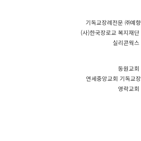
기독교장례전문 ㈜예향
(사)한국장로교 복지재단
실리콘웍스
동원교회
연세중앙교회 기독교장
영락교회