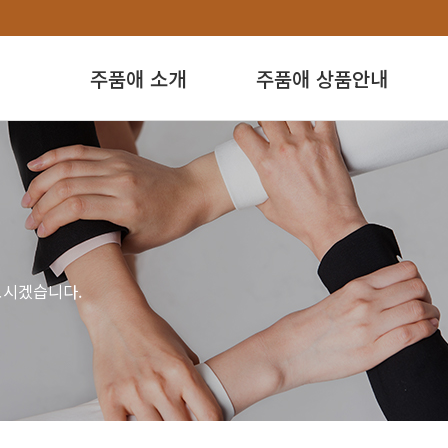
주품애 소개
주품애 상품안내
모시겠습니다.