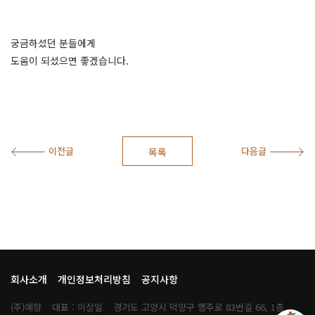
궁금하셨던 분들에게
도움이 되셨으면 좋겠습니다.
이전글
다음글
목록
회사소개
개인정보처리방침
공지사항
(주)예향
대표 : 이상일
경기도 고양시 덕양구 행주로 83번길 66, 1층