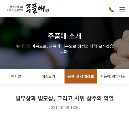
주품애 소개
하나님의 마음으로, 가족의 마음으로 정성을 다해 모시겠습
니다.
인사말
히스토리
공지 및 장례정보
주품애 희망지원
빙부상과 빙모상, 그리고 사위 상주의 역할
2021.10.08 13:52