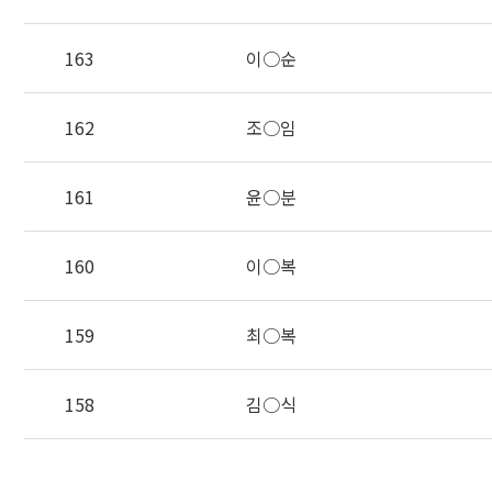
163
이○순
162
조○임
161
윤○분
160
이○복
159
최○복
158
김○식