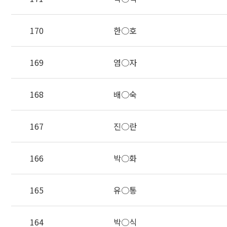
170
한○호
169
염○자
168
배○숙
167
진○란
166
박○화
165
유○통
164
박○식