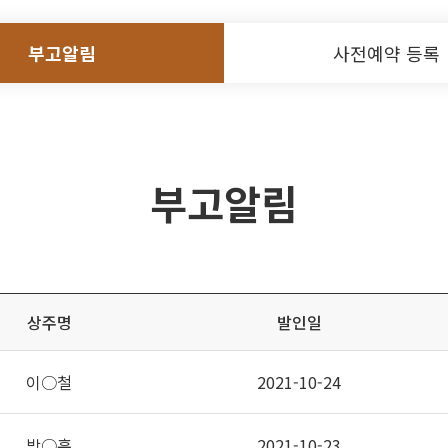
부고알림
사전예약 등록
부고알림
상주명
발인일
이○철
2021-10-24
박○훈
2021-10-23