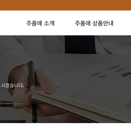
주품애 소개
주품애 상품안내
모시겠습니다.