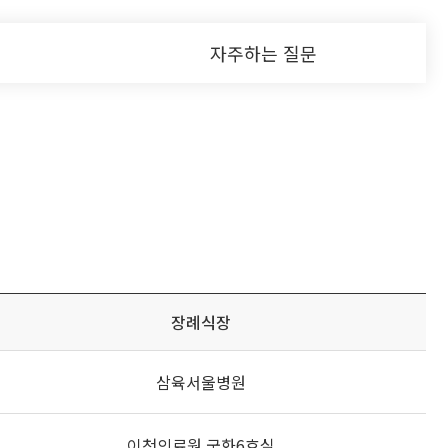
자주하는 질문
장례식장
삼육서울병원
이천의료원 국화6호실