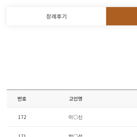
장례후기
번호
고인명
172
이○신
171
박○석