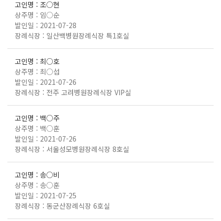
고인명 :
조○현
상주명 : 임○순
발인일 : 2021-07-28
장례식장 : 일산백병원장례식장 특1호실
고인명 :
최○호
상주명 : 최○섭
발인일 : 2021-07-26
장례식장 : 전주 고려병원장례식장 VIP실
고인명 :
백○주
상주명 : 백○훈
발인일 : 2021-07-26
장례식장 : 서울성모병원장례식장 8호실
고인명 :
송○비
상주명 : 송○훈
발인일 : 2021-07-25
장례식장 : 동군산장례식장 6호실