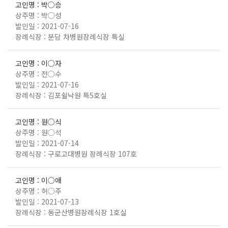
고인명 :
박○승
상주명 : 박○성
발인일 : 2021-07-16
장례식장 : 분당 차병원장례식장 특실
고인명 :
이○자
상주명 : 전○수
발인일 : 2021-07-16
장례식장 : 김포쉴낙원 특5호실
고인명 :
원○식
상주명 : 원○석
발인일 : 2021-07-14
장례식장 : 구로고대병원 장례식장 107호
고인명 :
이○애
상주명 : 허○주
발인일 : 2021-07-13
장례식장 : 동군산병원장례식장 1호실