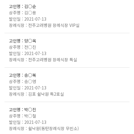
고인명 :
김○순
상주명 : 김○용
발인일 : 2021-07-13
장례식장 : 전주고려병원 장례식장 VIP실
고인명 :
양○옥
상주명 : 전○진
발인일 : 2021-07-13
장례식장 : 전주고려병원 장례식장 특실
고인명 :
송○복
상주명 : 송○영
발인일 : 2021-07-13
장례식장 : 김포 쉴낙원 특2호실
고인명 :
박○진
상주명 : 박○철
발인일 : 2021-07-13
장례식장 : 쉴낙원(동탄장례식장 무빈소)