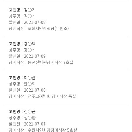
고인명 :
김○기
상주명 : 김○석
발인일 : 2021-07-08
장례식장 : 포항시민장롁장(무빈소)
고인명 :
강○택
상주명 : 강○석
발인일 : 2021-07-09
장례식장 : 동군산병원장례식장 7호실
고인명 :
이○란
상주명 : 한○희
발인일 : 2021-07-08
장례식장 : 전주고려병원 장례식장 특실
고인명 :
김○근
상주명 : 성○환
발인일 : 2021-07-07
장례식장 : 수원시연화장장례식장 5호실