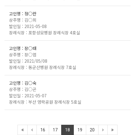
고인명 :
정○란
상주명 : 김○희
발인일 : 2021-05-08
장례식장 : 포항성모병원 장례식장 4호실
고인명 :
장○태
상주명 : 장○엽
발인일 : 2021/05/08
장례식장 : 동군산병원 장례식장 7호실
고인명 :
김○숙
상주명 : 김○곤
발인일 : 2021-05-07
장례식장 : 부산 영락공원 장례식장 5호실
16
17
18
19
20