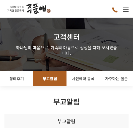
고객센터
하나님의 마음으로, 가족의 마음으로 정성을 다해 모시겠습
니다.
장례후기
부고알림
사전예약 등록
자주하는 질문
부고알림
부고알림