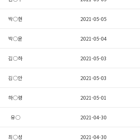
박○현
2021-05-05
박○윤
2021-05-04
김○하
2021-05-03
김○안
2021-05-03
하○령
2021-05-01
유○
2021-04-30
최○성
2021-04-30