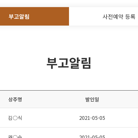
부고알림
사전예약 등록
부고알림
상주명
발인일
김○식
2021-05-05
권○수
2021-05-05