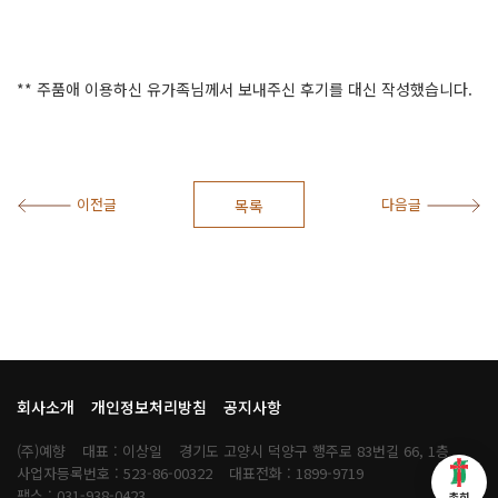
** 주품애 이용하신 유가족님께서 보내주신 후기를 대신 작성했습니다.
이전글
다음글
목록
회사소개
개인정보처리방침
공지사항
(주)예향
대표 : 이상일
경기도 고양시 덕양구 행주로 83번길 66, 1층
사업자등록번호 : 523-86-00322
대표전화 : 1899-9719
팩스 : 031-938-0423
총회