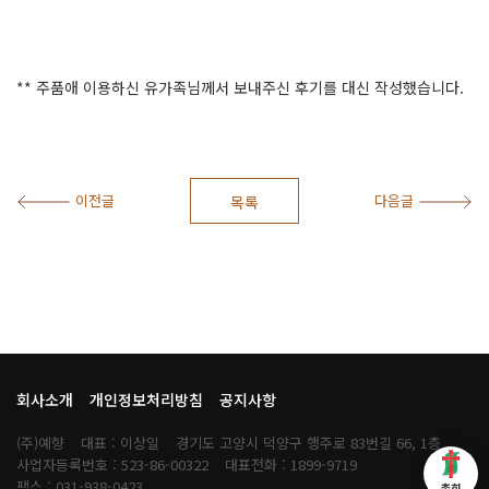
** 주품애 이용하신 유가족님께서 보내주신 후기를 대신 작성했습니다.
이전글
다음글
목록
회사소개
개인정보처리방침
공지사항
(주)예향
대표 : 이상일
경기도 고양시 덕양구 행주로 83번길 66, 1층
사업자등록번호 : 523-86-00322
대표전화 : 1899-9719
팩스 : 031-938-0423
총회