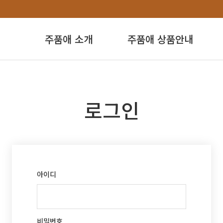
주품애 소개
주품애 상품안내
로그인
아이디
비밀번호