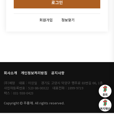
로그인
회원가입
정보찾기
회사소개
개인정보처리방침
공지사항
(주)예향
대표 : 이상일
경기도 고양시 덕양구 행주로 83번길 66, 1층
사업자등록번호 : 523-86-00322
대표전화 : 1899-9719
팩스 : 031-938-0423
총회
Copyright
주품애. All rights reserved.
복지재단